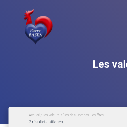
Les val
Accueil
/ Les valeurs sûres de a Dombes - les fêtes
2 résultats affichés