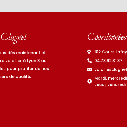
s Clugnet
Coordonnées
102 Cours Lafa
us dès maintenant et
re volailler à Lyon 3 au
04.78.62.31.37
es pour profiter de nos
volaillesclugn
iers de qualité.
Mardi, mercredi
Jeudi, vendredi